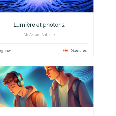
Lumière et photons.
Mr.Akram Antoine
ginner
10 Lectures