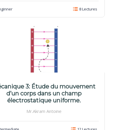
ginner
8 Lectures
canique 3: Étude du mouvement
d’un corps dans un champ
électrostatique uniforme.
Mr.Akram Antoine
termediate
12 Lectures