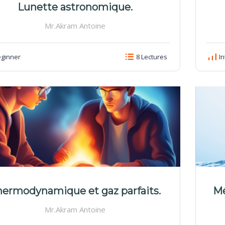
Lunette astronomique.
Mr.Akram Antoine
ginner
8 Lectures
In
ermodynamique et gaz parfaits.
Mé
Mr.Akram Antoine