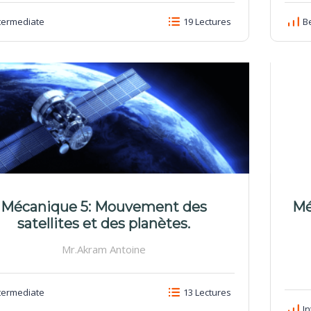
termediate
19 Lectures
Be
Mécanique 5: Mouvement des
Mé
satellites et des planètes.
Mr.Akram Antoine
termediate
13 Lectures
In