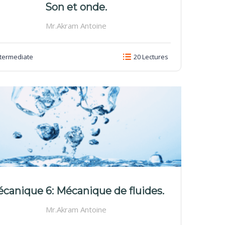
Son et onde.
Mr.Akram Antoine
termediate
20 Lectures
canique 6: Mécanique de fluides.
Mr.Akram Antoine