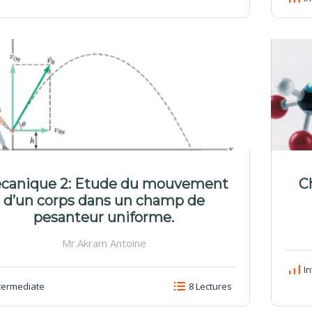
canique 2: Etude du mouvement
Ch
d’un corps dans un champ de
pesanteur uniforme.
Mr.Akram Antoine
In
termediate
8 Lectures