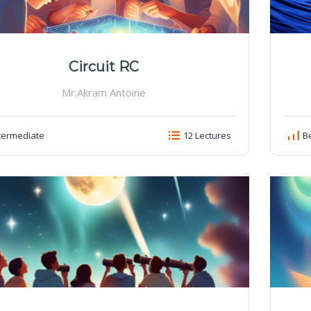
Circuit RC
Mr.Akram Antoine
termediate
12 Lectures
Be