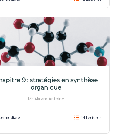
apitre 9 : stratégies en synthèse
organique
Mr.Akram Antoine
termediate
14 Lectures