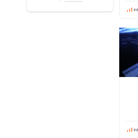
In
In