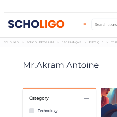
School Program
SCHOLIGO
>
SCHOOL PROGRAM
>
BAC FRANÇAIS
>
PHYSIQUE
>
TER
Technology
Mr.Akram Antoine
Category
Technology