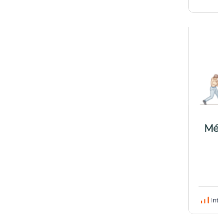
Mé
In