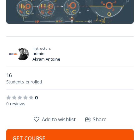
Instructors
admin
Akram Antoine
16
Students
enrolled
0
0 reviews
Add to wishlist
Share
GET COURSE